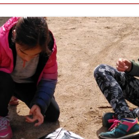
funcionen molt bé. 1.- Gamificar les classes, per exemple amb una scapero
eixements i habilitats apreses. 2.- Aprenentatge significatiu: sortides educ
it escolar quotidià, compartir experiències i descobriments […]