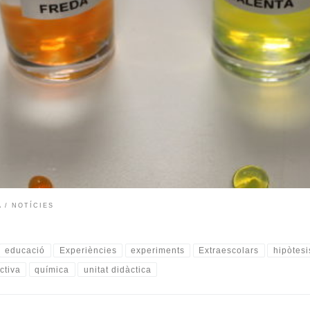
le? Saps com d’important són en la biologia? Si haguessis de fer una sopa
tits que hem portat a les aules de primària! Anem a experimentar amb les 
A
NOTÍCIES
educació
Experiències
experiments
Extraescolars
hipòtesi
ctiva
química
unitat didàctica