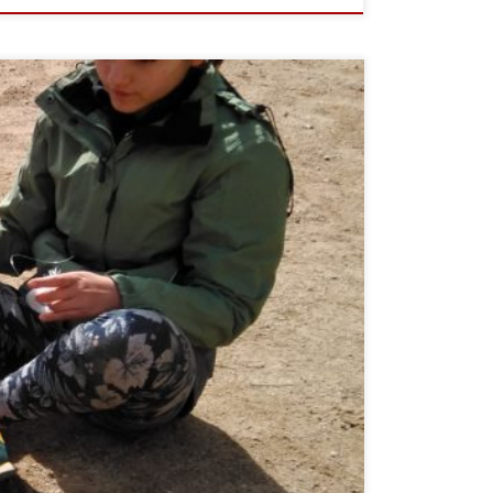
om. Els reptes engresquen els infants i els animen
atives de cap de setmana amb famílies; colònies