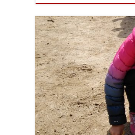
Volem compartir algunes idees que a nosaltres ens 
a treballar cooperant i posant en marxa tots els con
científiques d’estiu i Setmana Santa. Sortir de l’àmb