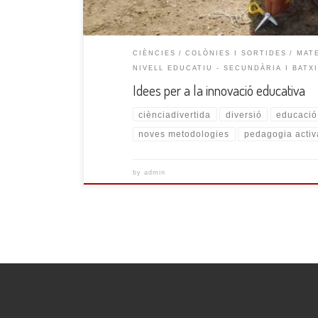
CIÈNCIES
COLÒNIES I SORTIDES
MAT
NIVELL EDUCATIU - SECUNDÀRIA I BATX
Idees per a la innovació educativa
ciènciadivertida
diversió
educació
noves metodologies
pedagogia activ
by
admin