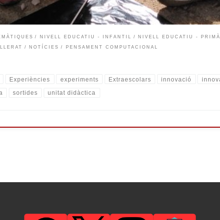
EMÀTIQUES
NIVELL EDUCATIU - INFANTIL
NIVELL EDUCATIU - PRIM
ILLERAT
NOTÍCIES
PENSAMENT COMPUTACIONAL
Experiències
experiments
Extraescolars
innovació
innov
a
sortides
unitat didàctica