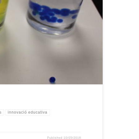
, quan tiraries la sal? Amb tantes preguntes només
famoses boletes d’hidrogel!! Aquestes boletes són
s
innovació educativa
Published
10/05/2018