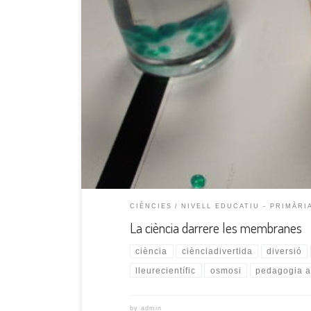
Has sentit mai a parlar d’una membrana semipermeab
se’ns passa pel cap fer dos experimentem ben diver
ben petites però quan les posem en aigua […]
CIÈNCIES
NIVELL EDUCATIU - PRIMÀRI
La ciència darrere les membranes
ciència
ciènciadivertida
diversió
lleurecientífic
osmosi
pedagogia a
by
admin