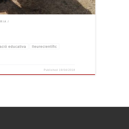
ÀRIA
ació educativa
lleurecientífic
Published
19/04/2018