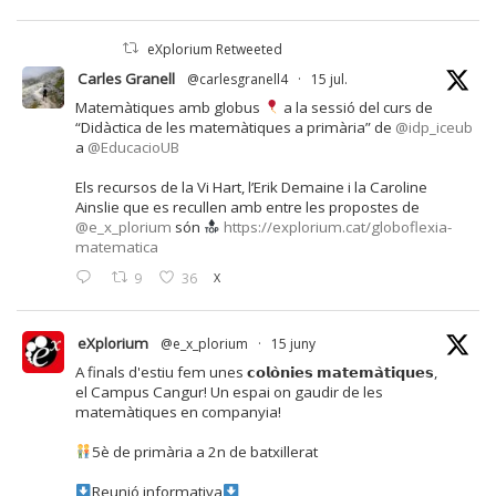
eXplorium Retweeted
Carles Granell
@carlesgranell4
·
15 jul.
Matemàtiques amb globus
a la sessió del curs de
“Didàctica de les matemàtiques a primària” de
@idp_iceub
a
@EducacioUB
Els recursos de la Vi Hart, l’Erik Demaine i la Caroline
Ainslie que es recullen amb entre les propostes de
@e_x_plorium
són
https://explorium.cat/globoflexia-
matematica
9
36
X
eXplorium
@e_x_plorium
·
15 juny
A finals d'estiu fem unes 𝗰𝗼𝗹𝗼̀𝗻𝗶𝗲𝘀 𝗺𝗮𝘁𝗲𝗺𝗮̀𝘁𝗶𝗾𝘂𝗲𝘀,
el Campus Cangur! Un espai on gaudir de les
matemàtiques en companyia!
5è de primària a 2n de batxillerat
Reunió informativa