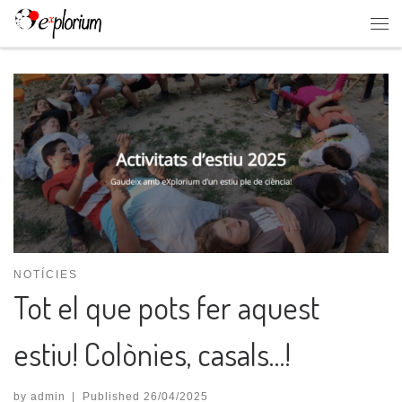
Skip to content
NOTÍCIES
Tot el que pots fer aquest
estiu! Colònies, casals…!
by
admin
|
Published
26/04/2025