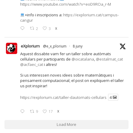
https://www.youtube.com/watch?v=eoD9ROa_r-M
+info i inscripcions a:
https://explorium.cat/campus-
cangur
2
3
X
eXplorium
@e_x_plorium
·
8 juny
Aquest dissabte vam fer un taller sobre autòmats
cel·lulars per participants de
@oicatalana
,
@estalmat_cat
@acfaec_cat
i altres!
Si us interessen noves idees sobre matemàtiques i
pensament computacional, el post on expliquem el taller
us pot inspirar!
https://explorium.cat/taller-dautomats-cellulars
4
9
17
X
Load More