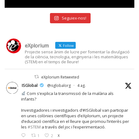
Seguiex-nos!
eXplorium
Follow
Projecte sense ànim de lucre per fomentar la divulgació
de la ciència, tecnologia, enginyeria i les matemàtiques
(STEM) en el temps de lleure!
eXplorium Retweeted
ISGlobal
@isglobalorg
·
4 ag.
Com s’explica la transmissió de la malària als
infants?
Investigadores i investigadors d’#ISGlobal van participar
en unes colònies científiques d’eXplorium, un projecte
d’educació científica en el lleure que promou l’interès per
les
#STEM
a través del joc i l’experimentació.
1
2
X