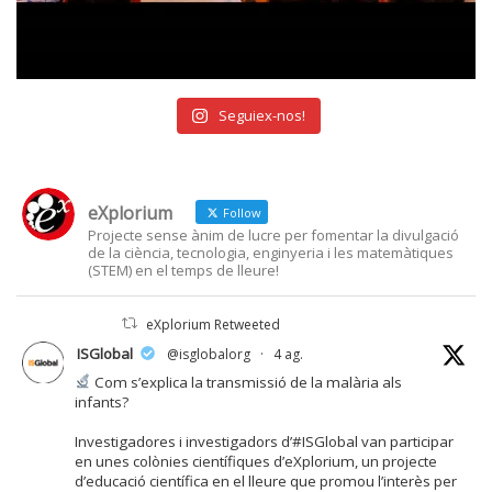
Seguiex-nos!
eXplorium
Follow
Projecte sense ànim de lucre per fomentar la divulgació
de la ciència, tecnologia, enginyeria i les matemàtiques
(STEM) en el temps de lleure!
eXplorium Retweeted
ISGlobal
@isglobalorg
·
4 ag.
Com s’explica la transmissió de la malària als
infants?
Investigadores i investigadors d’#ISGlobal van participar
en unes colònies científiques d’eXplorium, un projecte
d’educació científica en el lleure que promou l’interès per