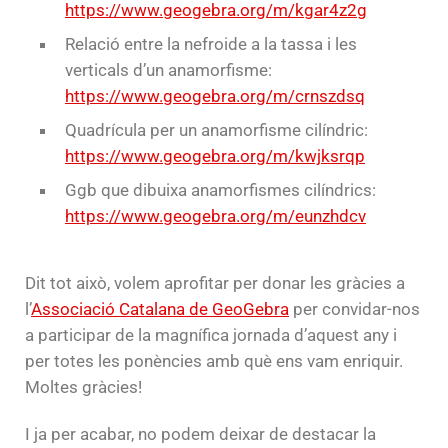
https://www.geogebra.org/m/kgar4z2g
Relació entre la nefroide a la tassa i les
verticals d’un anamorfisme:
https://www.geogebra.org/m/crnszdsq
Quadrícula per un anamorfisme cilíndric:
https://www.geogebra.org/m/kwjksrqp
Ggb que dibuixa anamorfismes cilíndrics:
https://www.geogebra.org/m/eunzhdcv
Dit tot això, volem aprofitar per donar les gràcies a
l’
Associació Catalana de GeoGebra
per convidar-nos
a participar de la magnífica jornada d’aquest any i
per totes les ponències amb què ens vam enriquir.
Moltes gràcies!
I ja per acabar, no podem deixar de destacar la