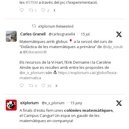
les
#STEM
a través del joc i l’experimentació.
1
2
X
eXplorium Retweeted
Carles Granell
@carlesgranell4
·
15 jul.
Matemàtiques amb globus
a la sessió del curs de
“Didàctica de les matemàtiques a primària” de
@idp_iceub
a
@EducacioUB
Els recursos de la Vi Hart, l’Erik Demaine i la Caroline
Ainslie que es recullen amb entre les propostes de
@e_x_plorium
són
https://explorium.cat/globoflexia-
matematica
9
36
X
eXplorium
@e_x_plorium
·
15 juny
A finals d'estiu fem unes 𝗰𝗼𝗹𝗼̀𝗻𝗶𝗲𝘀 𝗺𝗮𝘁𝗲𝗺𝗮̀𝘁𝗶𝗾𝘂𝗲𝘀,
el Campus Cangur! Un espai on gaudir de les
matemàtiques en companyia!