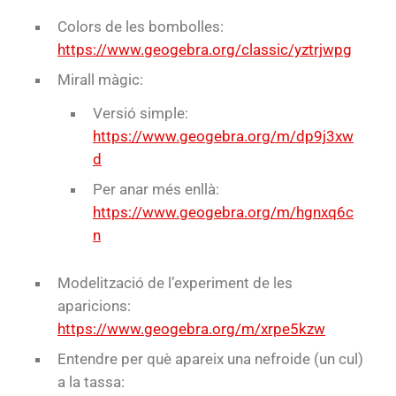
Colors de les bombolles:
https://www.geogebra.org/classic/yztrjwpg
Mirall màgic:
Versió simple:
https://www.geogebra.org/m/dp9j3xw
d
Per anar més enllà:
https://www.geogebra.org/m/hgnxq6c
n
Modelització de l’experiment de les
aparicions:
https://www.geogebra.org/m/xrpe5kzw
Entendre per què apareix una nefroide (un cul)
a la tassa: