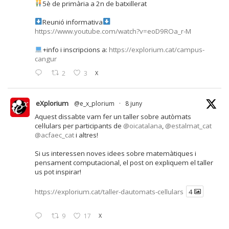
5è de primària a 2n de batxillerat
Reunió informativa
https://www.youtube.com/watch?v=eoD9ROa_r-M
+info i inscripcions a:
https://explorium.cat/campus-
cangur
2
3
X
eXplorium
@e_x_plorium
·
8 juny
Aquest dissabte vam fer un taller sobre autòmats
cel·lulars per participants de
@oicatalana
,
@estalmat_cat
@acfaec_cat
i altres!
Si us interessen noves idees sobre matemàtiques i
pensament computacional, el post on expliquem el taller
us pot inspirar!
https://explorium.cat/taller-dautomats-cellulars
4
9
17
X